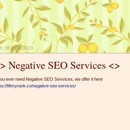
ार, 28 अप्रैल 2023
> Negative SEO Services <>
you ever need Negative SEO Serrvices, we offer it here
ps://liftmyrank.co/negative-seo-services/