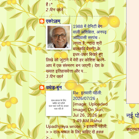
है।*
2 दिन पहले
एकोऽहम्
1988 में वेनिटी बेग
वाली अशिक्षित, अनपढ़
आदिवासी सरपंच
-
लगता है, *दादा श्री
बालकवि बैरागी* के,
इधर-उधर बिखरे हुए
लिखे को जुटाने में मेरी हर कोशिश अपने-
आप में एक संस्मरण बन जाएगी। देश के
ख्यात इतिहासवेत्ता और प...
3 दिन पहले
उधेड़-बुन
Re: इतवारी पहेली:
2026/07/26
-
[image: Uploaded
Image] On Sun,
नई पो
Jul 26, 2026 at
1:49 AM Rahul
Upadhyaya wrote: > इतवारी पहेली:
सदस्यता
> > दाल-चावल के लिए चाहिए दो ###
>...