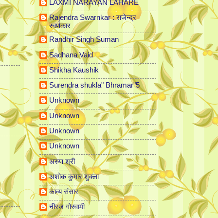
LAXMI NARAYAN LAHARE
Rajendra Swarnkar : राजेन्द्र
स्वर्णकार
Randhir Singh Suman
Sadhana Vaid
Shikha Kaushik
Surendra shukla" Bhramar"5
Unknown
Unknown
Unknown
Unknown
अरुण श्री
अशोक कुमार शुक्ला
काव्य संसार
नीरज गोस्वामी