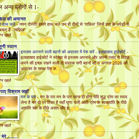
अन्य ब्लोगों से 1-
फ़िल की अमानत
रे हाथ जले
-
नमन् दोस्तो! हमारे हाथ जले उन ही दीयों से 'ग़ाफ़िल' जिन्हें हवा के थपेड़ों से
बचाए हैं -'ग़ाफ़िल'
िन पहले
ूनी ज्ञान
इस्लाम अपनाने वाली बहनों को अदालत में पेश करें - इलाहाबाद हाईकोर्ट
-
इलाहाबाद हाईकोर्ट ने स्वेच्छा से इस्लाम अपनाने और अपनी पसंद से विवाह
करने की इच्छा रखने वाली दो वयस्क सगी बहनों को 6 अगस्त 2026 को
अदालत के समक्ष पेश क...
िन पहले
पाए विश्राम जहाँ
मन के पार
-
मन के पार मन के पार जाना ही होगा यदि शुद्ध प्रेम का स्वाद
लेना है मन दो पर टिका है यहाँ घृणा चली आती प्रेम के साथशांति के पीछे
अशांति संत के पीछे असंत और ह...
िन पहले
मेरे ........