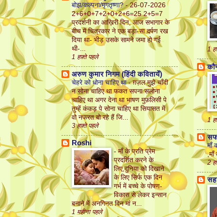
बोझ/कल्पना/मृगतृष्णा?
-
26-07-2026
2+6+0+7+2+0+2+6=25 2+5=7
प्रदर्शनी का आख़िरी दिन, आज सभागार के
बीच में चित्रकार ने एक बड़ा-सा दर्पण रख
दिया था- भीड़ उसके सामने जमा हो गई
थी-...
1 हफ
1 हफ़्ते पहले
कौन
अरुण कुमार निगम (हिंदी कवितायेँ)
चेहरे को धोना चाहिए था
-
ग़ज़ल मुझे चाँदी
न सोना चाहिए था फकत सपना सलोना
चाहिए था अगर देना था भाषण मुफ़लिसी पे
तुम्हें कंकड़ पे सोना चाहिए था सियासत में
वो नफरत बो रहे हैं जि...
1 हफ
3 हफ़्ते पहले
सफर
Roshi
माँ
-
माँ के प्रति प्रेम
,मा
प्रदर्शित करने के
2 हफ
लिए,दुनिया को दिखाने
के लिए सिर्फ एक दिन
सह
गर्भ में बच्चे के पोषण-
विकास से लेकर इन्सान
बनाने में अनगिनत दिन मां न...
1 महीना पहले