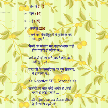
►
जुलाई
(17)
►
जून
(14)
►
मई
(19)
▼
अप्रैल
(25)
भूलने की बिमारीबुढ़ापे में मुश्किल यह
भारी हुई है ...
किसी का मजाक मत उड़ाओअगर नहीं
होना चाहते हो जीवन म...
कर्म करो जो होना है ,वह है होता करो
नहीं तुम ,यह स...
तारा जी के जन्मदिवस पर तुम छिहत्तर,
मैं इक्यासी प...
<> Negative SEO Services <>
लकीरों का खेल कोई अमीर है ,कोई
गरीब है कोई पास है ...
म की महिमा बच्चा जब बोलना सीखता
है तो सबसे पहले वो...