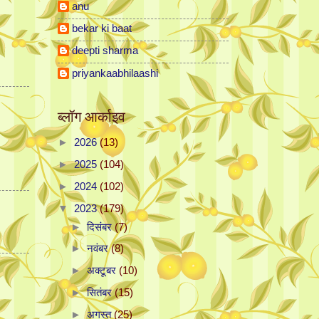
anu
bekar ki baat
deepti sharma
priyankaabhilaashi
ब्लॉग आर्काइव
►
2026
(13)
►
2025
(104)
►
2024
(102)
▼
2023
(179)
►
दिसंबर
(7)
►
नवंबर
(8)
►
अक्टूबर
(10)
►
सितंबर
(15)
►
अगस्त
(25)