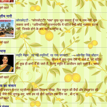
़्ते पहले
तीय नारी
कोरकोट्टी
-
*कोरकोट्टी* *सब* कुछ भूल सकता हूँ पर ये नाम नहीं भूल
सकता कभी। *अविभाजित* राजनांदगाँव में घटित ऐसी कोई नक्सल घटना
नहीं, जिसके होने के बाद वहाँ न पहुंचा ह...
़्ते पहले
वाभास
स्मृति मैडम : रह गईं स्मृतियाँ, रह गया सन्नाटा... — अवनीश सिंह चौहान
-
-
----------------------------- जीवन में कुछ दृश्य ऐसे भी आते हैं, जो घटित
तो कुछ ही क्षणों में हो जाते हैं, किन्तु स्मृति में आजीवन ठहरे रहते हैं। समय
बीत...
़्ते पहले
्य का संसार
र्सी बचपन में टाट पट्टी पर बैठकर लिखना सीखा, फिर स्कूल की बैंचों और टेबल पर की
ाई जैसे तैसे जुगाड़ कर, पास हम रहे होते आखिर एक दिन जा , बी ए क...
़्ते पहले
र गुंजन