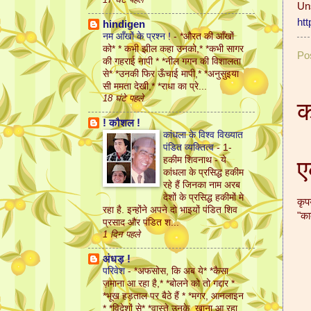
Un
ht
hindigen
नम आँखों के प्रश्न !
-
*औरत की आँखों
को* * कभी झील कहा उनको,* *कभी सागर
Po
की गहराई नापी * *नील गगन की विशालता
से* *उनकी फिर ऊँचाई मापी,* *अनुसुइया
सी ममता देखी,* *राधा का प्रे...
18 घंटे पहले
क
! कौशल !
कांधला के विश्व विख्यात
पंडित व्यक्तित्व
-
1-
ए
हकीम शिवनाथ - ये
कांधला के प्रसिद्ध हकीम
रहे हैं जिनका नाम अरब
देशों के प्रसिद्ध हकीमों मे
कृप
रहा है. इन्होंने अपने दो भाइयों पंडित शिव
"का
प्रसाद और पंडित श...
1 दिन पहले
अंधड़ !
परिवेश
-
*अफसोस, कि अब ये* *कैसा
ज़माना आ रहा है,* *बोलने को तो गद्दार *
*भूख हड़ताल पर बैठे हैं * *मगर, आनलाइन
* *विदेशों से* *वास्ते उनके, खाना आ रहा