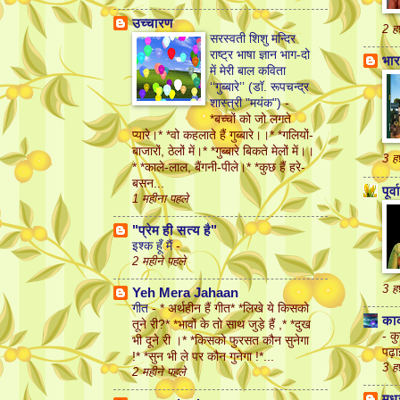
उच्चारण
2 हफ
सरस्वती शिशु मन्दिर
राष्ट्र भाषा ज्ञान भाग-दो
भार
में मेरी बाल कविता
‘‘गुब्बारे’’ (डॉ. रूपचन्द्र
शास्त्री "मयंक")
-
*बच्चों को जो लगते
प्यारे।* *वो कहलाते हैं गुब्बारे।।* *गलियों-
बाजारों, ठेलों में।* *गुब्बारे बिकते मेलों में।।
3 हफ
* *काले-लाल, बैंगनी-पीले।* *कुछ हैं हरे-
बसन...
पूर्
1 महीना पहले
"प्रेम ही सत्य है"
इश्क हूँ मैं
-
2 महीने पहले
3 हफ
Yeh Mera Jahaan
गीत
-
* अर्थहीन हैं गीत* *लिखे ये किसको
काव
तूने री?* *भावों के तो साथ जुड़े हैं ,* *दुख
-
कु
भी दूने री ।* *किसको फुरसत कौन सुनेगा
पढ़
!* *सुन भी ले पर कौन गुनेगा !*...
3 हफ
2 महीने पहले
मधु