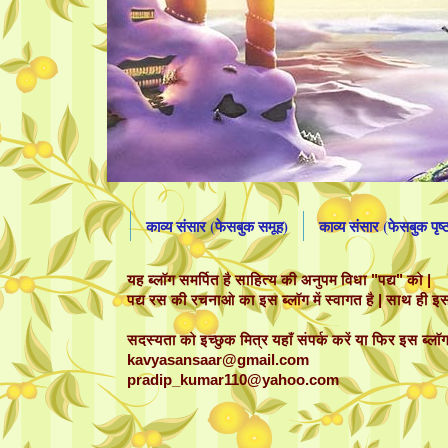
काव्य संसार (फेसबुक समूह)
काव्य संसार (फेसबुक पृष्
यह ब्लॉग समर्पित है साहित्य की अनुपम विधा "पद्य" को |
पद्य रस की रचनाओ का इस ब्लॉग में स्वागत है | साथ ही इस 
सदस्यता को इच्छुक मित्र यहाँ संपर्क करें या फिर इस ब्लॉग 
kavyasansaar@gmail.com
pradip_kumar110@yahoo.com