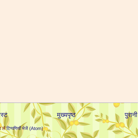
स्ट
मुख्यपृष्ठ
पुरानी
 लें
टिप्पणियाँ भेजें (Atom)