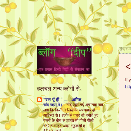
शुक्रव
<
If 
htt
हलचल अन्य ब्लोगों से-
"बस यूँ ही " .......अमित
चाँद पहलू में।
-
नींद खुल गई अचानक जब
लगा कि किसी ने खिड़की थपथपाई हो
आहिस्ते से। हल्के से दरार सी बनाते हुए
पल्लों के बीच से झांका तो पीली पीली
स्ट्रीट लाइट अंदर लुढ़कती ह...
17 घंटे पहले