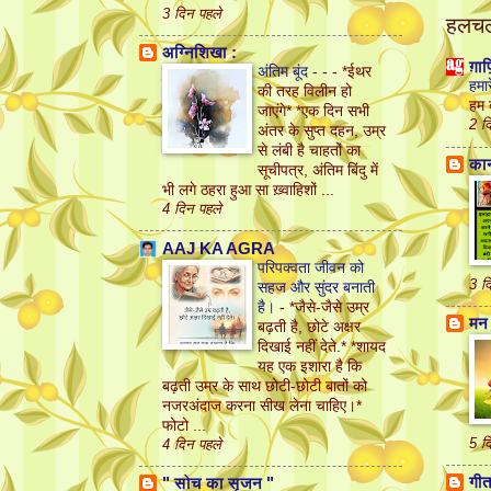
3 दिन पहले
हलचल 
अग्निशिखा :
ग़ा
अंतिम बूंद - -
-
*ईथर
हमा
की तरह विलीन हो
हम 
जाएंगे* *एक दिन सभी
2 द
अंतर के सुप्त दहन, उम्र
से लंबी है चाहतों का
कान
सूचीपत्र, अंतिम बिंदु में
भी लगे ठहरा हुआ सा ख़्वाहिशों ...
4 दिन पहले
AAJ KA AGRA
परिपक्वता जीवन को
3 द
सहज और सुंदर बनाती
है।
-
*जैसे-जैसे उम्र
मन 
बढ़ती है, छोटे अक्षर
दिखाई नहीं देते.* *शायद
यह एक इशारा है कि
बढ़ती उम्र के साथ छोटी-छोटी बातों को
नजरअंदाज करना सीख लेना चाहिए।*
फोटो ...
5 द
4 दिन पहले
गीत 
" सोच का सृजन "