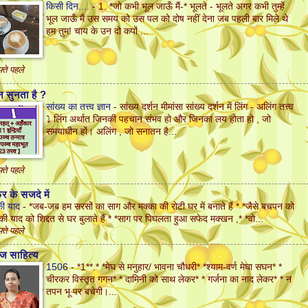
किसी दिन....
-
1. *जो कभी भूल जाऊँ मैं-* भूलते - भूलते अगर कभी तुम्हें
भूल जाऊँ मैं उस समय को उस पल को दोष नहीं देना जब पहली बार मिले थे
हम तुम! चाय के उन दो कपों ...
़्ते पहले
 सुनता है ?
सांख्य का तत्त्व ज्ञान
-
सांख्य दर्शन मीमांसा सांख्य दर्शन में लिंग - अलिंग तत्त्व
⤵️ लिंग अर्थात जिनकी पहचान संभव हो और जिनका लय होता हो , जो
समयाधीन हों। अलिंग , जो सनातन है...
़्ते पहले
 के सजदे में
 की याद
-
*जब-जब हम सरसों का साग और मक्का की रोटी घर में बनाते हैं * *जैसे बचपन को
ँ की याद को शिद्दत से घर बुलाते हैं * *साग पर पिघलता हुआ सफेद मक्खन ,* *वो...
़्ते पहले
ज साहित्य
1506
-
*1**.* *मेघ से मनुहार/ भावना चौधरी* *श्याम-वर्ण मेघा सघन* *
चीरकर विस्तृत गगन* * दामिनी को साथ लेकर* * गर्जना का नाद लेकर* * न
तपन भू पर बचेगी।...