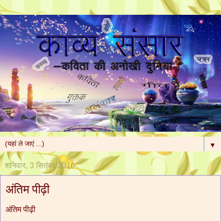
▼
शनिवार, 3 सितंबर 2016
अंतिम पीढ़ी
अंतिम पीढ़ी