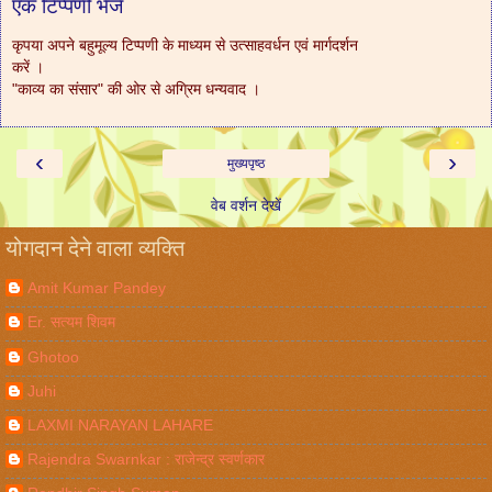
एक टिप्पणी भेजें
कृपया अपने बहुमूल्य टिप्पणी के माध्यम से उत्साहवर्धन एवं मार्गदर्शन
करें ।
"काव्य का संसार" की ओर से अग्रिम धन्यवाद ।
‹
›
मुख्यपृष्ठ
वेब वर्शन देखें
योगदान देने वाला व्यक्ति
Amit Kumar Pandey
Er. सत्यम शिवम
Ghotoo
Juhi
LAXMI NARAYAN LAHARE
Rajendra Swarnkar : राजेन्द्र स्वर्णकार