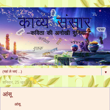
▼
शनिवार, 25 जून 2016
आंसू
आंसू