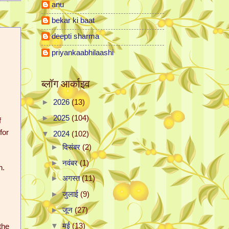
anu
bekar ki baat
deepti sharma
priyankaabhilaashi
ब्लॉग आर्काइव
►
2026
(13)
►
2025
(104)
f
for
▼
2024
(102)
►
दिसंबर
(2)
►
नवंबर
(1)
n.
►
अगस्त
(11)
►
जुलाई
(9)
►
जून
(27)
the
▼
मई
(13)