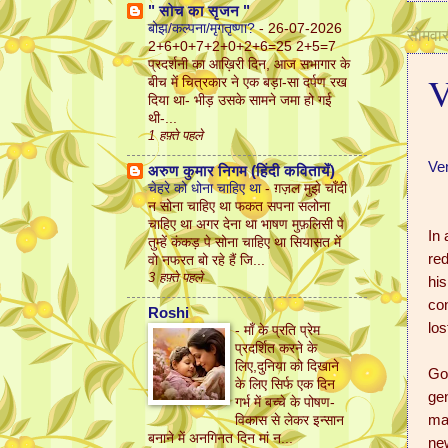
" सोच का सृजन "
बोझ/कल्पना/मृगतृष्णा?
-
26-07-2026
सोमवा
2+6+0+7+2+0+2+6=25 2+5=7
प्रदर्शनी का आख़िरी दिन, आज सभागार के
V
बीच में चित्रकार ने एक बड़ा-सा दर्पण रख
दिया था- भीड़ उसके सामने जमा हो गई
थी-...
1 हफ़्ते पहले
Ve
अरुण कुमार निगम (हिंदी कवितायेँ)
चेहरे को धोना चाहिए था
-
ग़ज़ल मुझे चाँदी
न सोना चाहिए था फकत सपना सलोना
चाहिए था अगर देना था भाषण मुफ़लिसी पे
In 
तुम्हें कंकड़ पे सोना चाहिए था सियासत में
re
वो नफरत बो रहे हैं जि...
3 हफ़्ते पहले
his
con
Roshi
los
-
माँ के प्रति प्रेम
प्रदर्शित करने के
लिए,दुनिया को दिखाने
Go
के लिए सिर्फ एक दिन
gen
गर्भ में बच्चे के पोषण-
ma
विकास से लेकर इन्सान
बनाने में अनगिनत दिन मां न...
ne