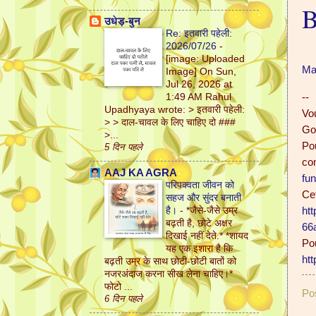
B
उधेड़-बुन
Re: इतवारी पहेली:
2026/07/26
-
[image: Uploaded
Ma
Image] On Sun,
Jul 26, 2026 at
--
1:49 AM Rahul
Upadhyaya wrote: > इतवारी पहेली:
Vo
> > दाल-चावल के लिए चाहिए दो ###
Go
>...
Pou
5 दिन पहले
co
AAJ KA AGRA
fu
परिपक्वता जीवन को
Cet
सहज और सुंदर बनाती
है।
-
*जैसे-जैसे उम्र
ht
बढ़ती है, छोटे अक्षर
66
दिखाई नहीं देते.* *शायद
Pou
यह एक इशारा है कि
htt
बढ़ती उम्र के साथ छोटी-छोटी बातों को
नजरअंदाज करना सीख लेना चाहिए।*
फोटो ...
Po
6 दिन पहले