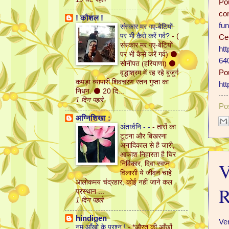
Pou
co
! कौशल !
fu
संस्कार मर गए-बेटियों
पर भी कैसे करें गर्व?
-
(
Cet
संस्कार मर गए-बेटियों
ht
पर भी कैसे करें गर्व) ⚫
64
सोनीपत (हरियाणा) ⚫
Pou
वृद्धाश्रम में रह रहे बुजुर्ग
कपड़ा व्यापारी शिवचरण रतन गुप्ता का
htt
निधन. ⚫ 20 दि...
1 दिन पहले
Po
अग्निशिखा :
अंतर्ध्वनि - -
-
तारों का
टूटना और बिखरना
अनादिकाल से है जारी,
आकाश निहारता है चिर
V
निर्विकार, दिवा स्वप्न
विलासी ये जीवन चाहे
आलोकमय चंद्रहार, कोई नहीं जाने कल
R
प्रस्थान ...
1 दिन पहले
hindigen
Ve
नम आँखों के प्रश्न !
-
*औरत की आँखों