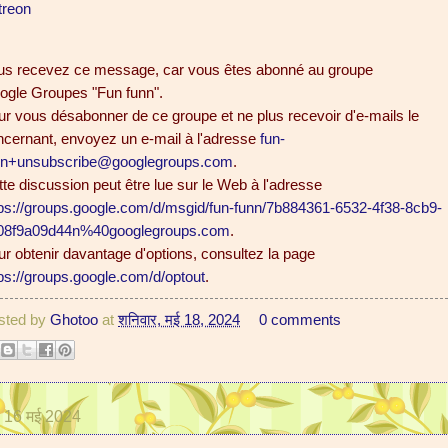
treon
us recevez ce message, car vous êtes abonné au groupe
ogle Groupes "Fun funn".
r vous désabonner de ce groupe et ne plus recevoir d'e-mails le
ncernant, envoyez un e-mail à l'adresse
fun-
nn+unsubscribe@googlegroups.com
.
te discussion peut être lue sur le Web à l'adresse
tps://groups.google.com/d/msgid/fun-funn/7b884361-6532-4f38-8cb9-
08f9a09d44n%40googlegroups.com
.
r obtenir davantage d'options, consultez la page
ps://groups.google.com/d/optout
.
sted by
Ghotoo
at
शनिवार, मई 18, 2024
0 comments
र, 16 मई 2024