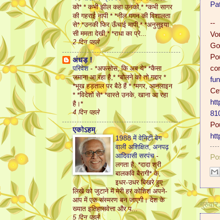
Pa
को* * कभी झील कहा उनको,* *कभी सागर
की गहराई नापी * *नील गगन की विशालता
--
से* *उनकी फिर ऊँचाई मापी,* *अनुसुइया
सी ममता देखी,* *राधा का प्रे...
Vo
2 दिन पहले
Go
Pou
अंधड़ !
co
परिवेश
-
*अफसोस, कि अब ये* *कैसा
ज़माना आ रहा है,* *बोलने को तो गद्दार *
fu
*भूख हड़ताल पर बैठे हैं * *मगर, आनलाइन
Cet
* *विदेशों से* *वास्ते उनके, खाना आ रहा
ht
है।*
4 दिन पहले
81
Pou
एकोऽहम्
htt
1988 में वेनिटी बेग
वाली अशिक्षित, अनपढ़
आदिवासी सरपंच
-
Po
लगता है, *दादा श्री
बालकवि बैरागी* के,
इधर-उधर बिखरे हुए
लिखे को जुटाने में मेरी हर कोशिश अपने-
आप में एक संस्मरण बन जाएगी। देश के
गुरुवा
ख्यात इतिहासवेत्ता और प...
5 दिन पहले