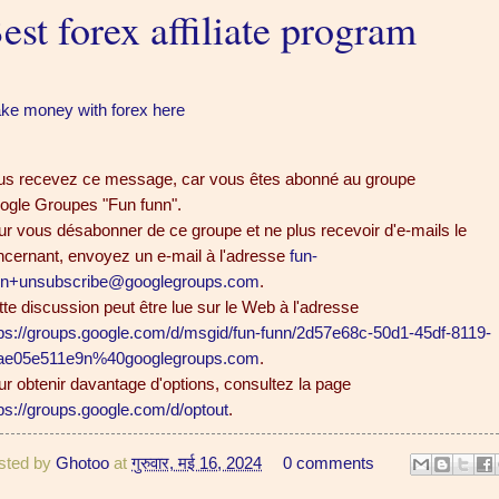
est forex affiliate program
ke money with forex here
us recevez ce message, car vous êtes abonné au groupe
ogle Groupes "Fun funn".
r vous désabonner de ce groupe et ne plus recevoir d'e-mails le
ncernant, envoyez un e-mail à l'adresse
fun-
nn+unsubscribe@googlegroups.com
.
te discussion peut être lue sur le Web à l'adresse
tps://groups.google.com/d/msgid/fun-funn/2d57e68c-50d1-45df-8119-
ae05e511e9n%40googlegroups.com
.
r obtenir davantage d'options, consultez la page
ps://groups.google.com/d/optout
.
sted by
Ghotoo
at
गुरुवार, मई 16, 2024
0 comments