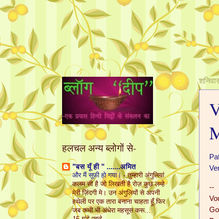
शनिवा
V
M
हलचल अन्य ब्लोगों से-
Pa
"बस यूँ ही " .......अमित
Ve
और मैं सूफ़ी हो गया।
-
तुम्हारी अंगुलियां
कलम सी है जो लिखती है रोज़ कुछ लम्हे
--
मेरी ज़िंदगी मे। उन अंगुलियों से अपनी
Vo
हथेली पर एक तारा बनाना चाहता हूँ,फिर
Go
जब कभी भी अंधेरा महसूस करू...
15 घंटे पहले