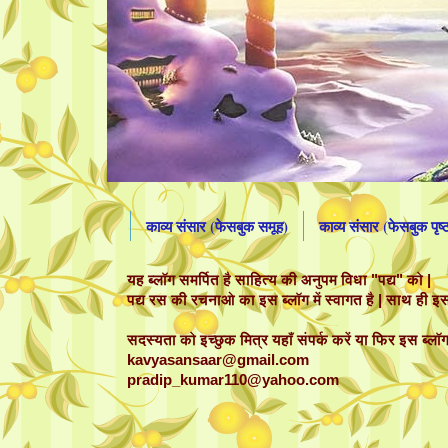
काव्य संसार (फेसबुक समूह)
काव्य संसार (फेसबुक पृष्
यह ब्लॉग समर्पित है साहित्य की अनुपम विधा "पद्य" को |
पद्य रस की रचनाओ का इस ब्लॉग में स्वागत है | साथ ही इस 
सदस्यता को इच्छुक मित्र यहाँ संपर्क करें या फिर इस ब्लॉग 
kavyasansaar@gmail.com
pradip_kumar110@yahoo.com