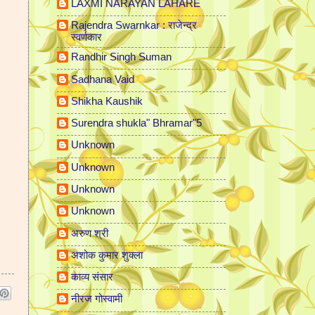
LAXMI NARAYAN LAHARE
Rajendra Swarnkar : राजेन्द्र
स्वर्णकार
Randhir Singh Suman
Sadhana Vaid
Shikha Kaushik
Surendra shukla" Bhramar"5
Unknown
Unknown
Unknown
Unknown
अरुण श्री
अशोक कुमार शुक्ला
काव्य संसार
नीरज गोस्वामी