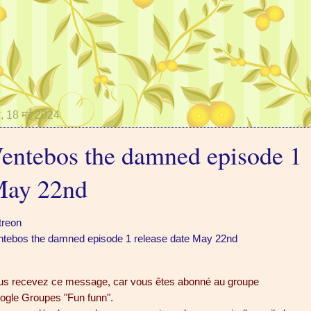
र, 18 मई 2024
entebos the damned episode 1
ay 22nd
treon
ntebos the damned episode 1 release date May 22nd
us recevez ce message, car vous êtes abonné au groupe
ogle Groupes "Fun funn".