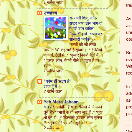
1 महीना पहले
tre
उच्चारण
सरस्वती शिशु मन्दिर
As 
राष्ट्र भाषा ज्ञान भाग-दो
als
में मेरी बाल कविता
un
‘‘गुब्बारे’’ (डॉ. रूपचन्द्र
cou
शास्त्री "मयंक")
-
*बच्चों को जो लगते
प्यारे।* *वो कहलाते हैं गुब्बारे।।* *गलियों-
But
बाजारों, ठेलों में।* *गुब्बारे बिकते मेलों में।।
ov
* *काले-लाल, बैंगनी-पीले।* *कुछ हैं हरे-
बसन...
Wit
1 महीना पहले
rec
"प्रेम ही सत्य है"
In 
इश्क हूँ मैं
-
2 महीने पहले
adv
as 
Yeh Mera Jahaan
pro
गीत
-
* अर्थहीन हैं गीत* *लिखे ये किसको
तूने री?* *भावों के तो साथ जुड़े हैं ,* *दुख
pl
भी दूने री ।* *किसको फुरसत कौन सुनेगा
!* *सुन भी ले पर कौन गुनेगा !*...
--
2 महीने पहले
Vo