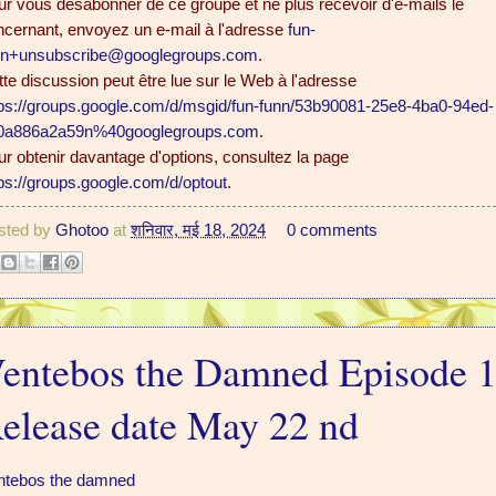
r vous désabonner de ce groupe et ne plus recevoir d'e-mails le
ncernant, envoyez un e-mail à l'adresse
fun-
nn+unsubscribe@googlegroups.com
.
te discussion peut être lue sur le Web à l'adresse
tps://groups.google.com/d/msgid/fun-funn/53b90081-25e8-4ba0-94ed-
0a886a2a59n%40googlegroups.com
.
r obtenir davantage d'options, consultez la page
ps://groups.google.com/d/optout
.
sted by
Ghotoo
at
शनिवार, मई 18, 2024
0 comments
entebos the Damned Episode 
elease date May 22 nd
ntebos the damned