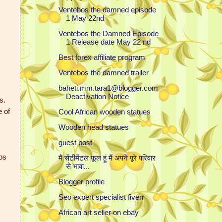
Ventebos the damned episode
1 May 22nd
Ventebos the Damned Episode
1 Release date May 22 nd
Best forex affiliate program
Ventebos the damned trailer
baheti.mm.tara1@blogger.com
Deactivation Notice
s.
e of
Cool African wooden statues
Wooden head statues
guest post
os
मै सेंटीमेंटल फूल हूं मैं अपने पूरे परिवार
से भावा...
Blogger profile
Seo expert specialist fiverr
African art seller on ebay